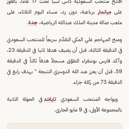
افتتح منتخب السعودية كأس آسيا تحت 17 عاما، بالفوز
على
ميانمار
برباعية، دون رد، مساء اليوم الثلاثاء، على
ملعب صالة مدينة الملك عبدالله الرياضية،
جدة
.
ومنح المهاجم علي المكي التقدّم سريعاً للمنتخب السعودي
في الدقيقة الثالثة، قبل أن يضيف هدفا ثانيا في الدقيقة 23،
وأكد فارس بوشقراء التفوّق مسجلاً هدفاً ثالثاً في الدقيقة
59، قبل أن يعزز عبد الله الدوسري النتيجة " بهدف رابع في
الدقيقة 73 من ركلة جزاء.
ويواجه المنتخب السعودي
تايلاند
في الجولة الثانية
بالمجموعة الأولى، في 9 مايو الجاري.