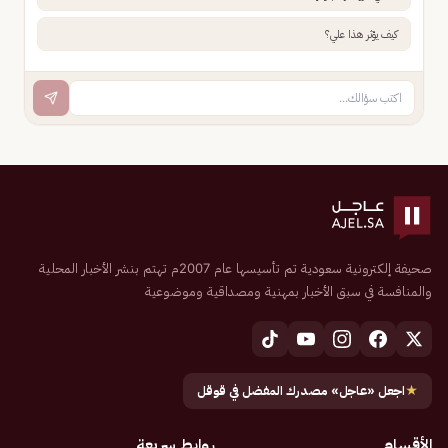
كيف يؤثر هذا علي؟
صحيفة إلكترونية سعودية تم تأسيسها عام 2007م تهتم بنشر الأخبار المحلية
والمنافسة في سبق الأخبار بمهنية ومصداقية وموضوعية
★
اجعل «عاجل» مصدرك المفضل في قوقل
الأقسام
روابط سريعة