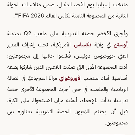
منتخب إسبانيا يوم الأحد المقبل، ضمن منافسات الجولة
الثانية من المجموعة الثامنة لكأس العالم FIFA 2026™️.
وأجرى الأخضر حصته التدريبية على ملعب Q2 بمدينة
أوستن
في ولاية
تكساس
الأمريكية، تحت إشراف المدير
الفني جورجيوس دونيس، قُسِّموا خلالها إلى مجموعتين؛
أدت المجموعة الأولى التي ضمّت اللاعبين الذين شاركوا بصفة
أساسية أمام منتخب
الأوروغواي
مرانًا استرجاعيًا في الصالة
الرياضية والملعب، في حين أجرت المجموعة الأخرى حصة
تدريبية بدأت بالإحماء، أعقبه مران الاستحواذ على الكرة،
قبل أن يختتم اللاعبون الحصة التدريبية بمناورة بين
مجموعتين.