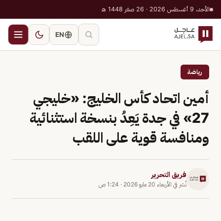
الأحد، 9 أغسطس 2026 · 26 صفر 1448 هـ
EN
رياضة
أمين اتحاد كأس الخليج: «خليجي
27» في جدة يَعِدُ بنسخة استثنائية
ومنافسة قوية على اللقب
فريق التحرير
نُشر في
الأربعاء 20 مايو 2026
·
1:24 ص