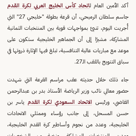
أكد الأمين العام ل
اتحاد كأس الخليج العربي لكرة القدم
جاسم سلطان الرميحي، أن قرعة بطولة "خليجي 27" التي
أُجريت اليوم، تنبئ بمواجهات قوية بين المنتخبات الثمانية
المشاركة، مشيرًا إلى أن الجماهير الخليجية ستكون على
موعد مع مباريات عالية التنافسية، تبلغ فيها الإثارة ذروتها في
سباق التتويج باللقب الـ27.
جاء ذلك خلال حديثه عقب مراسم القرعة التي شهدت
حضور معالي نائب وزير الرياضة الأستاذ بدر بن عبدالرحمن
القاضي، ورئيس
الاتحاد السعودي لكرة القدم
ياسر بن
حسن المسحل، إلى جانب رؤساء وممثلي الاتحادات
الخليجية، وعدد من نجوم وأساطير كرة القدم الخليجية،
ومدربي المنتخبات المشاركة، ونخبة من الشخصيات