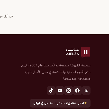
كن أول من 
صحيفة إلكترونية سعودية تم تأسيسها عام 2007م تهتم
بنشر الأخبار المحلية والمنافسة في سبق الأخبار بمهنية
ومصداقية وموضوعية
★
اجعل «عاجل» مصدرك المفضل في قوقل