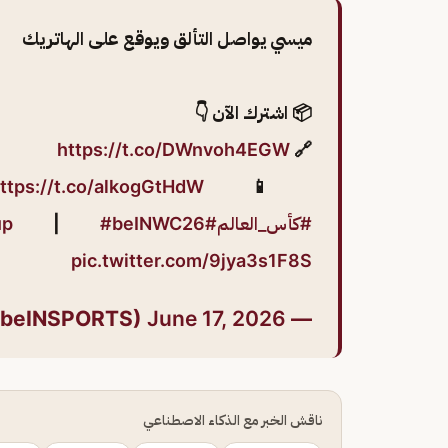
ميسي يواصل التألق ويوقع على الهاتريك
📦 اشترك الآن 👇
https://t.co/DWnvoh4EGW
🔗
ttps://t.co/alkogGtHdW
📱
#كأس_العالم
#FIFAWorldCup2026
#beINWC26
|
up
pic.twitter.com/9jya3s1F8S
June 17, 2026
— beIN SPORTS (@beINSPORTS)
ناقش الخبر مع الذكاء الاصطناعي