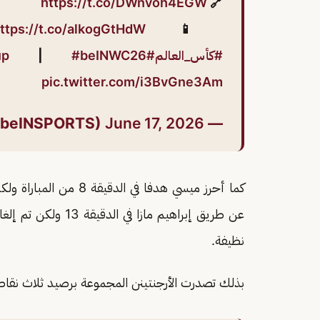
https://t.co/DWnvoh4EGW
🔗
ttps://t.co/alkogGtHdW
📱
#كأس_العالم
#FIFAWorldCup2026
#beINWC26
|
up
pic.twitter.com/i3BvGne3Am
June 17, 2026
— beIN SPORTS (@beINSPORTS)
كما أحرز ميسي هدفا في 
عن طريق إبراهيم مازا
نظيفة.
بذلك تصدرت الأرجنتينن المجموعة برصيد ثلاث نقاط 