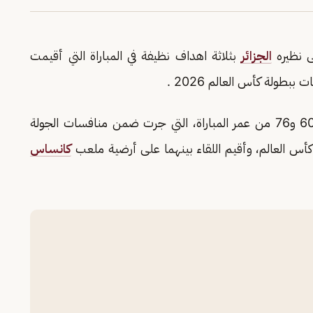
ى نظيره
الجزائر
بثلاثة اهداف نظيفة في المباراة التي أقيمت
بطولة كأس العالم 2026 .
وسجل ثلاثية الأرجنتين (هاتريك) في الدقائق 17 و60 و76 من عمر المباراة، التي جرت ضمن منافسات الجولة
كأس العالم، وأقيم اللقاء بينهما على أرضية ملعب
كانساس