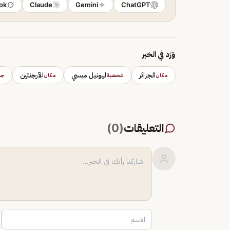
ok
Claude
Gemini
ChatGPT
وَرَد في الخبر
الجزائر
ليونيل ميسي
الأرجنتين
مكان
شخصية
مكان
جه
التعليقات
(
0
)