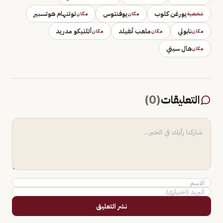
يورغن كلوب
يوفنتوس
توتنهام هوتسبير
شخصية
مكان
مكان
نابولي
ملعب أنفيلد
أتلتيكو مدريد
مكان
مكان
مكان
هال سيتي
مكان
التعليقات
(
0
)
نشر التعليق