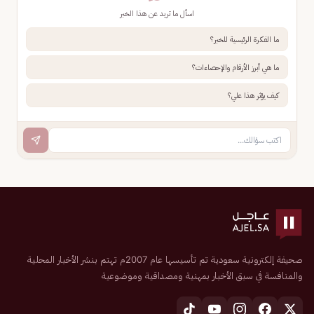
اسأل ما تريد عن هذا الخبر
ما الفكرة الرئيسية للخبر؟
ما هي أبرز الأرقام والإحصاءات؟
كيف يؤثر هذا علي؟
صحيفة إلكترونية سعودية تم تأسيسها عام 2007م تهتم بنشر الأخبار المحلية
والمنافسة في سبق الأخبار بمهنية ومصداقية وموضوعية