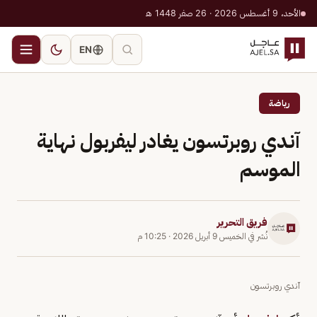
الأحد، 9 أغسطس 2026 · 26 صفر 1448 هـ
EN
رياضة
آندي روبرتسون يغادر ليفربول نهاية
الموسم
فريق التحرير
نُشر في
الخميس 9 أبريل 2026
·
10:25 م
آندي روبرتسون