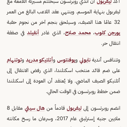
أكد
ليفربول
أن آندي روبرتسون سيختتم مسيرته اللامعة مع
ليفربول بنهاية الموسم. وينتهي عقد اللاعب البالغ من العمر
32 عامًا هذا الصيف، وسيلحق بنجم آخر من نجوم حقبة
يورجن كلوب
،
محمد صلاح
، الذي غادر
أنفيلد
في صفقة
انتقال حر.
وتتنافس أندية
نابولي
و
يوفنتوس
و
أتلتيكو مدريد
و
توتنهام
على ضم قائد منتخب اسكتلندا، الذي رفض الانتقال إلى
أتلتيكو الصيف الماضي. ولا يُعتقد أن العودة إلى اسكتلندا
ضمن خطط روبرتسون في الوقت الحالي.
انضم روبرتسون إلى
ليفربول
قادماً من
هال سيتي
مقابل 8
ملايين جنيه إسترليني عام 2017، وسرعان ما رسخ مكانته