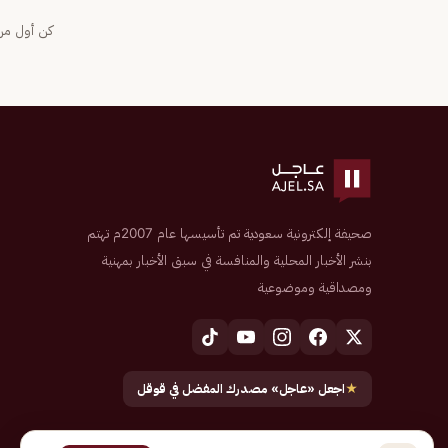
كن أول من 
صحيفة إلكترونية سعودية تم تأسيسها عام 2007م تهتم
بنشر الأخبار المحلية والمنافسة في سبق الأخبار بمهنية
ومصداقية وموضوعية
★
اجعل «عاجل» مصدرك المفضل في قوقل