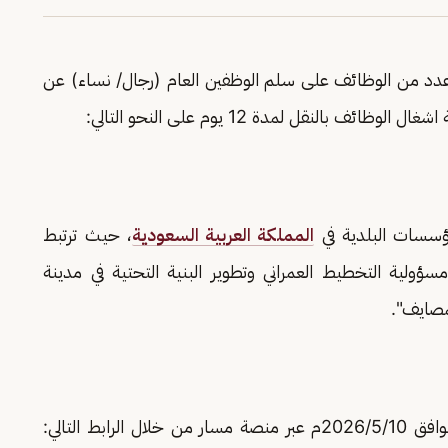
د من الوظائف على سلم الوظفين العام (رجال/ نساء) عن
النقل لمدة 12 يوم على النحو التالي:
سسات البلدية في
المملكة العربية السعودية
، حيث ترتبط
 مسؤولية التخطيط العمراني وتطوير البنية التحتية في مدينة
لمصايف".
يبدأ التقديم من يوم غد الأحد 1447/11/23هـ الموافق 2026/5/10م عبر منصة مسار من خلال الرابط التالي: