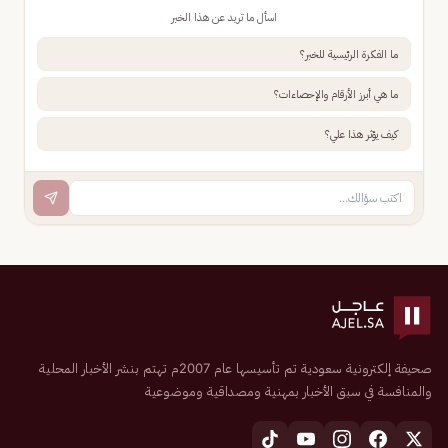
اسأل ما تريد عن هذا الخبر
ما الفكرة الرئيسية للخبر؟
ما هي أبرز الأرقام والإحصاءات؟
كيف يؤثر هذا علي؟
صحيفة إلكترونية سعودية تم تأسيسها عام 2007م تهتم بنشر الأخبار المحلية
والمنافسة في سبق الأخبار بمهنية ومصداقية وموضوعية