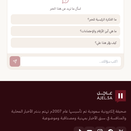
اسأل ما تريد عن هذا الخبر
ما الفكرة الرئيسية للخبر؟
ما هي أبرز الأرقام والإحصاءات؟
كيف يؤثر هذا علي؟
صحيفة إلكترونية سعودية تم تأسيسها عام 2007م تهتم بنشر الأخبار المحلية
والمنافسة في سبق الأخبار بمهنية ومصداقية وموضوعية