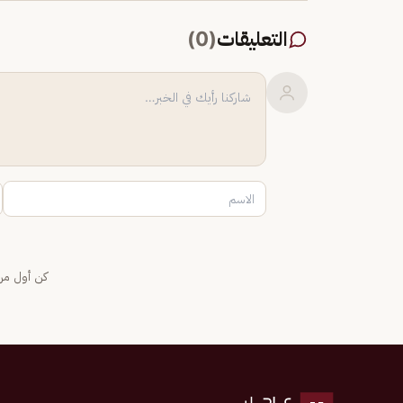
التعليقات
(
0
)
كن أول من 