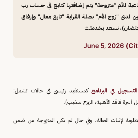
اعية للأم "متزوجة" يتم إضافتها كتابع في حساب رب
عين لدى "زوج الأم" بصلة القرابة "تابع معال" وإرفاق
إحتضان)، نسعد بخدمتك
June 5, 2026
لتسجيل في البرنامج
كمستفيد رئيسي في حالات تشمل:
أسرة فاقد الأهلية، الزوج متغيب).
طلوبة لإثبات الحالة، وفي حال لم تكن المتزوجة من ضمن