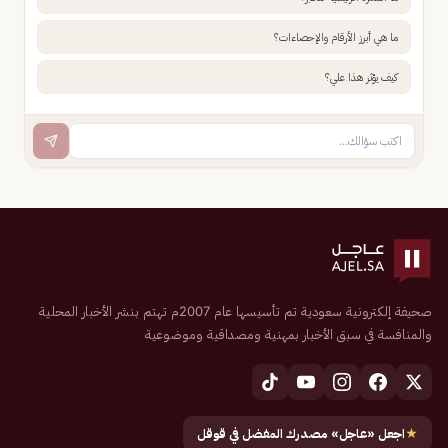
ما هي أبرز الأرقام والإحصاءات؟
كيف يؤثر هذا علي؟
صحيفة إلكترونية سعودية تم تأسيسها عام 2007م تهتم بنشر الأخبار المحلية
والمنافسة في سبق الأخبار بمهنية ومصداقية وموضوعية
★
اجعل «عاجل» مصدرك المفضل في قوقل