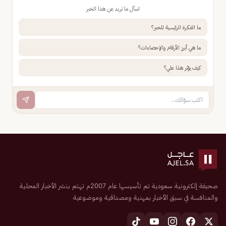
اسأل ما تريد عن هذا الخبر
ما الفكرة الرئيسية للخبر؟
ما هي أبرز الأرقام والإحصاءات؟
كيف يؤثر هذا علي؟
صحيفة إلكترونية سعودية تم تأسيسها عام 2007م تهتم بنشر الأخبار المحلية
والمنافسة في سبق الأخبار بمهنية ومصداقية وموضوعية