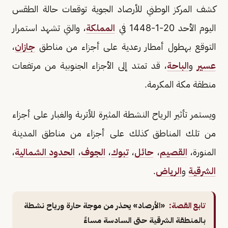
كشف المركز الوطني للأرصاد الجوية توقعات حالة الطقس
اليوم الأحد 20-1-1448 في
المملكة
، والتي تشهد استمرار
التوقع بهطول أمطار رعدية على أجزاء من مناطق
جازان
،
عسير
و
الباحة
، قد تمتد إلى الأجزاء الجنوبية من مرتفعات
منطقة مكة المكرمة.
ويستمر تأثير الرياح النشطة المثيرة للأتربة والغبار على أجزاء
من تلك المناطق كذلك على أجزاء من مناطق المدينة
المنورة،
القصيم
،
حائل
،
تبوك
،
الجوف
،
الحدود الشمالية
،
الشرقية
و
الرياض
.
تابع القصة:
«الأرصاد» يحذر من موجة حارة ورياح نشطة
بالمنطقة الشرقية حتى السادسة مساءً