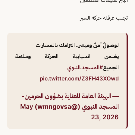
تجنب عرقلة حركة السير
لوصولٌ آمنٌ وميسّر.. التزامك بالمسارات
يضمن انسيابية الحركة وسلامة
الجميع
#المسجدـالنبوي
pic.twitter.com/Z3FH43XOwd
— الهيئة العامة للعناية بشؤون الحرمين-
المسجد النبوي (@wmngovsa)
May
23, 2026