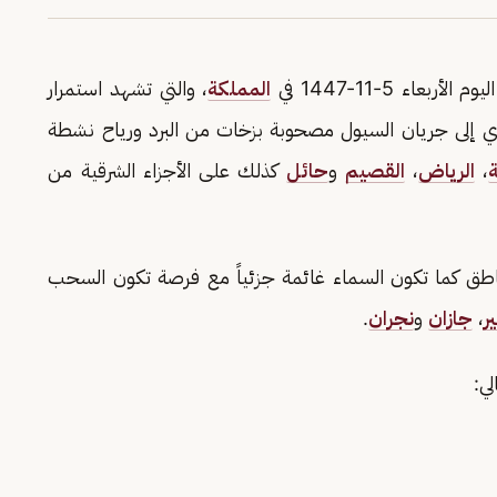
اء 5-11-1447 في
المملكة
، والتي تشهد استمرار
دي إلى جريان السيول مصحوبة بزخات من البرد ورياح نشطة
،
الرياض
،
القصيم
و
حائل
كذلك على الأجزاء الشرقية من
اطق كما تكون السماء غائمة جزئياً مع فرصة تكون السحب
ر
،
جازان
و
نجران
.
ي: