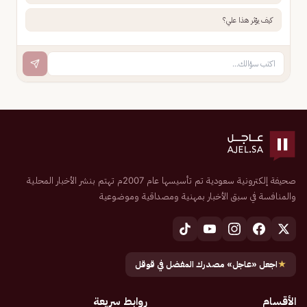
كيف يؤثر هذا علي؟
صحيفة إلكترونية سعودية تم تأسيسها عام 2007م تهتم بنشر الأخبار المحلية
والمنافسة في سبق الأخبار بمهنية ومصداقية وموضوعية
★
اجعل «عاجل» مصدرك المفضل في قوقل
الأقسام
روابط سريعة