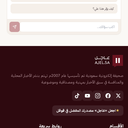
كيف يؤثر هذا علي؟
صحيفة إلكترونية سعودية تم تأسيسها عام 2007م تهتم بنشر الأخبار المحلية
والمنافسة في سبق الأخبار بمهنية ومصداقية وموضوعية
★
اجعل «عاجل» مصدرك المفضل في قوقل
الأقسام
روابط سريعة