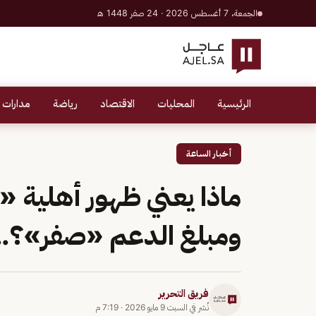
الجمعة، 7 أغسطس 2026 · 24 صفر 1448 هـ
الرئيسية
المحليات
الاقتصاد
رياضة
مدارات 
أخبار الساعة
ماذا يعني ظهور أهلية
ومبلغ الدعم «صفر»؟.. 
فريق التحرير
نُشر في
السبت 9 مايو 2026
·
7:19 م