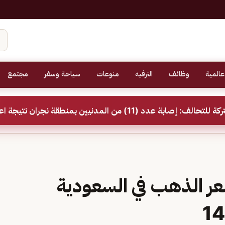
عالمية
وظائف
الترفيه
منوعات
سياحة وسفر
مجتمع
11) من المدنيين بمنطقة نجران نتيجة اعتداءات إرهابية حوثية
عر الذهب في السعودية