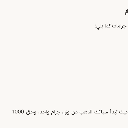
ويختلف سعر سبيكة الذهب اليوم وفقا لحجمها، حيث تبدأ سبائك الذهب من وزن جرام واحد، وحتى 1000