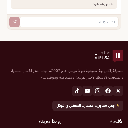
كيف يؤثر هذا علي؟
صحيفة إلكترونية سعودية تم تأسيسها عام 2007م تهتم بنشر الأخبار المحلية
والمنافسة في سبق الأخبار بمهنية ومصداقية وموضوعية
★
اجعل «عاجل» مصدرك المفضل في قوقل
الأقسام
روابط سريعة