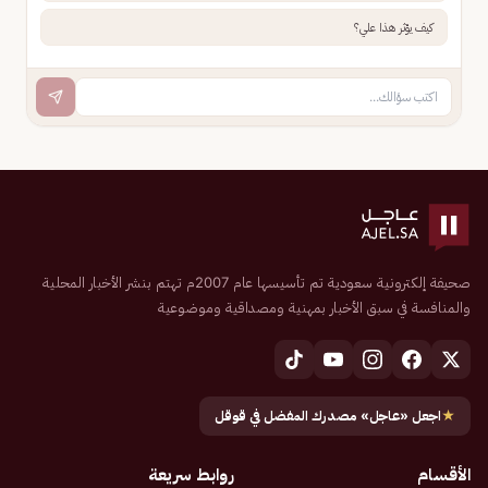
كيف يؤثر هذا علي؟
صحيفة إلكترونية سعودية تم تأسيسها عام 2007م تهتم بنشر الأخبار المحلية
والمنافسة في سبق الأخبار بمهنية ومصداقية وموضوعية
★
اجعل «عاجل» مصدرك المفضل في قوقل
الأقسام
روابط سريعة