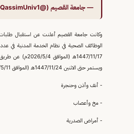
— جامعة القصيم (@QassimUniv1)
وكانت جامعة القصيم أعلنت عن استقبال طلبات ا
الوظائف الصحية في نظام الخدمة المدنية في عدد
ويستمر حتى الاثنين 1447/11/24هـ (الموافق 2026/5/11م)، على النحو التالي:
- أنف وأذن وحنجرة
- مخ وأعصاب
- أمراض الصدرية