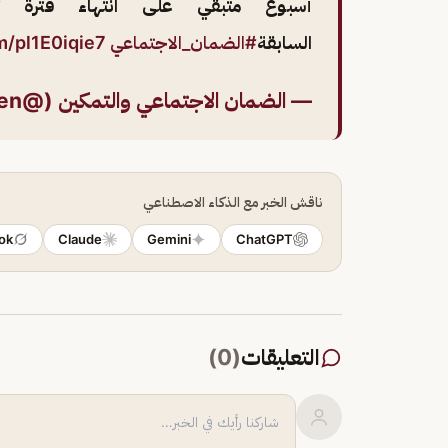
أسبوع متبقي على انتهاء فترة ت
السابقة
#الضمان_الاجتماعي
om/pl1E0iqie7
— الضمان الاجتماعي والتمكين (@Hrsd_Tamkeen)
ناقش الخبر مع الذكاء الاصطناعي
ok
Claude
Gemini
ChatGPT
التعليقات
(
0
)