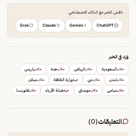
ناقش الخبر مع الذكاء الاصطناعي
Grok
Claude
Gemini
ChatGPT
وَرَد في الخبر
السعودية
الرياض
جدة
باريس
مكان
مكان
مكان
مكان
لندن
دبي
وزارة الثقافة
ميلان
مكان
مكان
جهة
مكان
ميامي
مومباي
هيئة الأزياء
فلورنسا
مكان
مكان
جهة
مكان
التعليقات
(
0
)