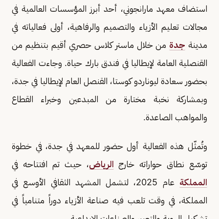
استضاف معهد مارانجوني، أحد أبرز المؤسسات العالمية في
مجالات تعليم الأزياء والتصميم والرفاهية، أولى فعالياته في
مدينة
جدة
من خلال ماستر كلاس حصري أقيم بتنظيم من
القنصلية العامة لإيطاليا في فندق بارك حياة. وجاءت الفعالية
بحضور سعادة ليوناردو كوستا، القنصل العام لإيطاليا في جدة،
وبمشاركة نخبة مختارة من المبدعين وخبراء القطاع
والمواهب الصاعدة.
وتُمثّل هذه الفعالية أول حضور للمعهد في جدة، في خطوة
توسّع نطاق حواراته خارج
الرياض
، حيث تم افتتاحه في
المملكة
عام 2025، لتشمل المشهد الثقافي الأوسع في
المملكة، في وقت تلعب فيه صناعة الأزياء دوراً متنامياً في
تشكيل الهوية والتعبير والصناعات الإبداعية.