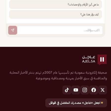
ما هي أبرز الأرقام والإحصاءات؟
كيف يؤثر هذا علي؟
صحيفة إلكترونية سعودية تم تأسيسها عام 2007م تهتم بنشر الأخبار المحلية
والمنافسة في سبق الأخبار بمهنية ومصداقية وموضوعية
★
اجعل «عاجل» مصدرك المفضل في قوقل