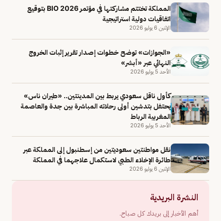
المملكة تختتم مشاركتها في مؤتمر BIO 2026 بتوقيع
اتفاقيات دولية استراتيجية
الإثنين 6 يوليو 2026
«الجوازات» توضح خطوات إصدار تقرير إثبات الخروج
النهائي عبر «أبشر»
الأحد 5 يوليو 2026
كأول ناقل سعودي يربط بين المدينتين.. «طيران ناس»
يحتفل بتدشين أولى رحلاته المباشرة بين جدة والعاصمة
المغربية الرباط
الأحد 5 يوليو 2026
‏نقل مواطنتين سعوديتين من إسطنبول إلى المملكة عبر
طائرة الإخلاء الطبي لاستكمال علاجهما في المملكة
الإثنين 6 يوليو 2026
النشرة البريدية
أهم الأخبار إلى بريدك كل صباح.