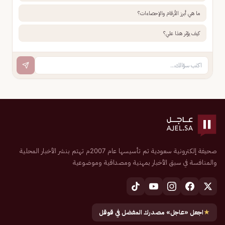
ما هي أبرز الأرقام والإحصاءات؟
كيف يؤثر هذا علي؟
صحيفة إلكترونية سعودية تم تأسيسها عام 2007م تهتم بنشر الأخبار المحلية
والمنافسة في سبق الأخبار بمهنية ومصداقية وموضوعية
★
اجعل «عاجل» مصدرك المفضل في قوقل