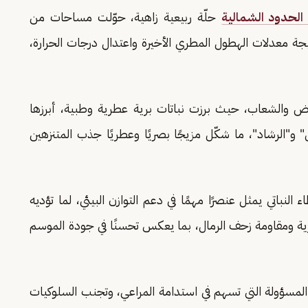
الحدود الشمالية
حلّة ربيعية زاهية، حوّلت مساحات من
جة معدلات الهطول المطري الأخيرة واعتدال درجات الحرارة،
فياض والشعاب، حيث برزت نباتات برية عطرية وطبية، أبرزها
 و"الرشاد"، ما شكّل مزيجًا بصريًا وعطريًا جذب المتنزهين
لنباتي يمثل عنصرًا مهمًا في دعم التوازن البيئي، لما تؤديه
عرية ومقاومة زحف الرمال، بما يعكس تحسنًا في جودة الموسم
ية المسؤولة التي تسهم في استدامة المراعي، وتجنب السلوكيات