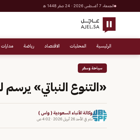
الجمعة، 7 أغسطس 2026 · 24 صفر 1448 هـ
الرئيسية
المحليات
الاقتصاد
رياضة
مدارات 
سياحة وسفر
«التنوع النباتي» يرسم ل
وكالة الأنباء السعودية ( واس )
نُشر في
الأحد 26 أبريل 2026
·
4:02 ص