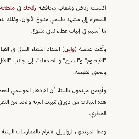
اكتست رياض وشعاب محافظة
رفحاء
في
منطقة 
الصحراء إلى مشهد طبيعي متنوع الألوان، وذلك نتي
ما أسهم في إنبات غطاء نباتي متنوع.
وثّقت عدسة (
واس
) امتداد الغطاء النباتي في ال
"القيصوم" و"الشيح" و"الصمعاء"، إلى جانب "النفل"
ومحبي الطبيعة.
وأوضح مهتمون بالبيئة أن الازدهار الموسمي للغطاء ا
هذه النباتات من دور في تثبيت التربة والحد من الت
المطري.
ودعا المهتمون الزوار إلى الالتزام بالممارسات البيئ