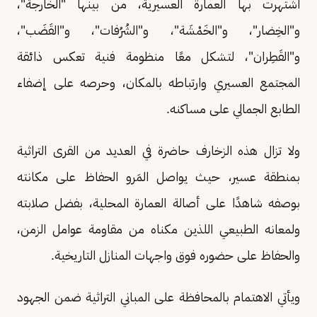
اشتهرت بها العمارة العسيرية، من بينها "الخارجة"،
و"الخِضار"، و"الخَمْشَة"، و"الشُرُفات"، و"القَضَب"،
و"القَطِران"، لتشكل معًا منظومة فنية تعكس ذائقة
المجتمع العسيري وارتباطه بالمكان، وحرصه على إضفاء
الطابع الجمالي على مساكنه.
ولا تزال هذه الزخارف حاضرة في العديد من القرى التراثية
بمنطقة عسير، حيث يواصل المَرو الحفاظ على مكانته
بوصفه شاهدًا على أصالة العمارة المحلية، بفضل صلابته
ولمعانه الطبيعي اللذين مكناه من مقاومة عوامل الزمن،
والحفاظ على حضوره فوق واجهات المنازل التاريخية.
ويأتي الاهتمام بالمحافظة على المباني التراثية ضمن الجهود