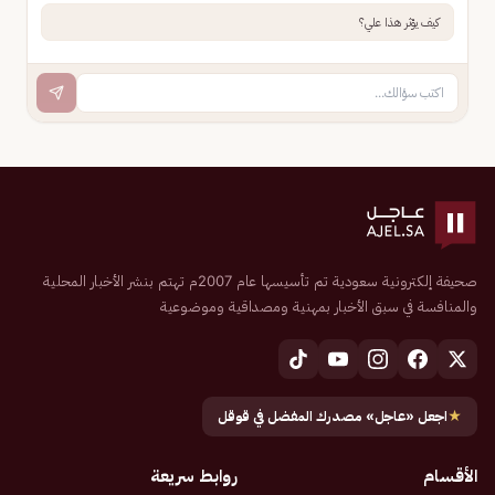
كيف يؤثر هذا علي؟
صحيفة إلكترونية سعودية تم تأسيسها عام 2007م تهتم بنشر الأخبار المحلية
والمنافسة في سبق الأخبار بمهنية ومصداقية وموضوعية
★
اجعل «عاجل» مصدرك المفضل في قوقل
الأقسام
روابط سريعة