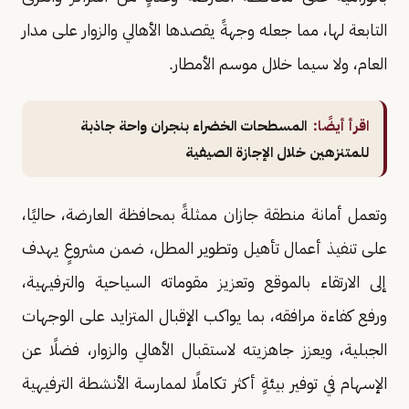
التابعة لها، مما جعله وجهةً يقصدها الأهالي والزوار على مدار
العام، ولا سيما خلال موسم الأمطار.
اقرأ أيضًا:
المسطحات الخضراء بنجران واحة جاذبة
للمتنزهين خلال الإجازة الصيفية
وتعمل أمانة منطقة جازان ممثلةً بمحافظة العارضة، حاليًا،
على تنفيذ أعمال تأهيل وتطوير المطل، ضمن مشروعٍ يهدف
إلى الارتقاء بالموقع وتعزيز مقوماته السياحية والترفيهية،
ورفع كفاءة مرافقه، بما يواكب الإقبال المتزايد على الوجهات
الجبلية، ويعزز جاهزيته لاستقبال الأهالي والزوار، فضلًا عن
الإسهام في توفير بيئةٍ أكثر تكاملًا لممارسة الأنشطة الترفيهية