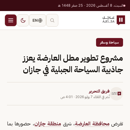
السبت، 8 أغسطس 2026 · 25 صفر 1448 هـ
EN
سياحة وسفر
مشروع تطوير مطل العارضة يعزز
جاذبية السياحة الجبلية في جازان
فريق التحرير
نُشر في
الثلاثاء 7 يوليو 2026
·
4:01 ص
تفرض
محافظة العارضة
، شرق
منطقة جازان
، حضورها بما