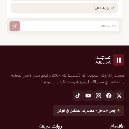
كيف يؤثر هذا علي؟
صحيفة إلكترونية سعودية تم تأسيسها عام 2007م تهتم بنشر الأخبار المحلية
والمنافسة في سبق الأخبار بمهنية ومصداقية وموضوعية
★
اجعل «عاجل» مصدرك المفضل في قوقل
الأقسام
روابط سريعة