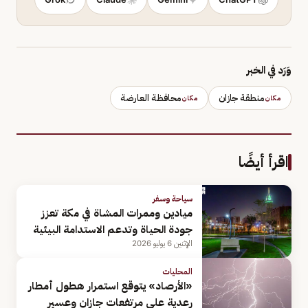
وَرَد في الخبر
منطقة جازان
محافظة العارضة
مكان
مكان
اقرأ أيضًا
سياحة وسفر
ميادين وممرات المشاة في مكة تعزز
جودة الحياة وتدعم الاستدامة البيئية
الإثنين 6 يوليو 2026
المحليات
«الأرصاد» يتوقع استمرار هطول أمطار
رعدية على مرتفعات جازان وعسير