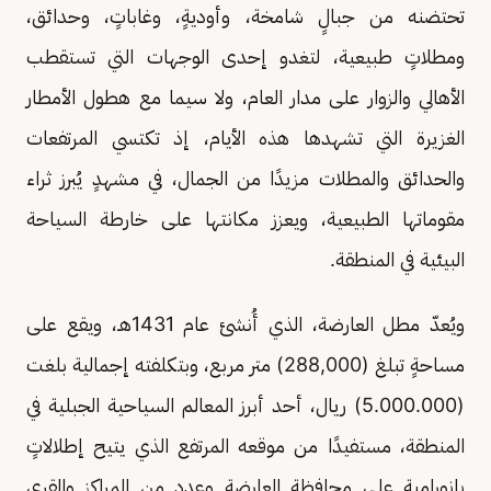
تحتضنه من جبالٍ شامخة، وأوديةٍ، وغاباتٍ، وحدائق،
ومطلاتٍ طبيعية، لتغدو إحدى الوجهات التي تستقطب
الأهالي والزوار على مدار العام، ولا سيما مع هطول الأمطار
الغزيرة التي تشهدها هذه الأيام، إذ تكتسي المرتفعات
والحدائق والمطلات مزيدًا من الجمال، في مشهدٍ يُبرز ثراء
مقوماتها الطبيعية، ويعزز مكانتها على خارطة السياحة
البيئية في المنطقة.
ويُعدّ مطل العارضة، الذي أُنشئ عام 1431هـ، ويقع على
مساحةٍ تبلغ (288,000) متر مربع، وبتكلفته إجمالية بلغت
(5.000.000) ريال، أحد أبرز المعالم السياحية الجبلية في
المنطقة، مستفيدًا من موقعه المرتفع الذي يتيح إطلالاتٍ
بانورامية على محافظة العارضة وعددٍ من المراكز والقرى