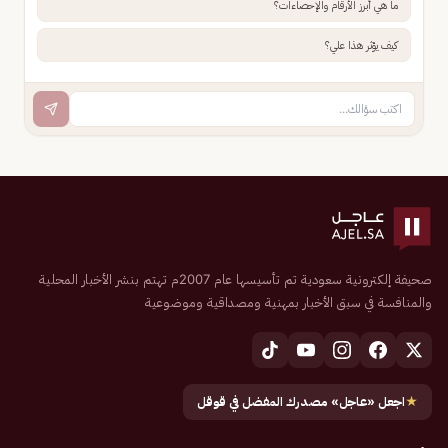
ما هي أبرز الأرقام والإحصاءات؟
كيف يؤثر هذا علي؟
صحيفة إلكترونية سعودية تم تأسيسها عام 2007م تهتم بنشر الأخبار المحلية
والمنافسة في سبق الأخبار بمهنية ومصداقية وموضوعية
★
اجعل «عاجل» مصدرك المفضل في قوقل