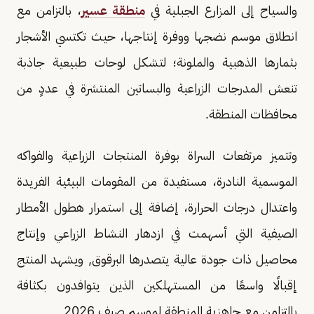
والسياح إلى المزارع الجبلية في
منطقة عسير
، بالتزامن مع
انطلاق موسم نضجها ووفرة إنتاجها، حيث تكتسي الأشجار
بثمارها الذهبية والملونة؛ لتشكل لوحات طبيعية جاذبة
تنعش المدرجات الزراعية والبساتين المنتشرة في عددٍ من
محافظات المنطقة.
وتتميز مرتفعات السراة بوفرة المنتجات الزراعية والفواكه
الموسمية النادرة، مستفيدة من المقومات البيئية الفريدة
واعتدال درجات الحرارة، إضافة إلى استمرار هطول الأمطار
الصيفية التي أسهمت في ازدهار النشاط الزراعي وإنتاج
محاصيل ذات جودة عالية يتصدرها البرقوق, ويشهد المنتج
إقبالًا واسعًا من المستهلكين الذين يتوافدون بكثافة
بالتزامن مع جاهزية المنطقة لموسم صيف 2026.