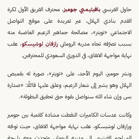
حاول الفرنسي
بافيتيمبي جوميز
، محترف الفريق الأول لكرة
القدم بنادي الهلال، عبر تغريدة على موقع التواصل
الاجتماعي «تويتر»، مصالحة جماهير الزعيم الغاضبة منه
بسبب تصرّفه تجاه مدربه الروماني
رازفان لوشيسكو
، عقب
نهاية مواجهة الاتفاق، في الدوري السعودي للمحترفين.
ونشر جوميز، اليوم الأحد، على «تويتر»، صورة له بقميص
الهلال وهو يشير إلى شعار الزعيم، وعلق عليها قائلًا: «صدارة
بس وإن شاء الله سنواصل بقوة حتى تحقيق البطولة».
وكانت عدسات الكاميرات التقطت مشادة كلامية بين جوميز
ورازفان لوشيسكو، عقب نهاية مواجهة الاتفاق، حيث توجّه
المهاجم الفرنسي إلى مدربه الروماني وتحدث معه بلهجة