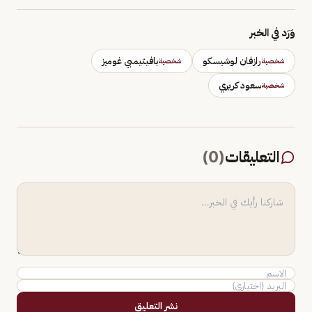
وَرَد في الخبر
رازفان لوشيسكو
بافيتيمبي غوميز
شخصية
شخصية
سعود كريري
شخصية
التعليقات
(
0
)
نشر التعليق