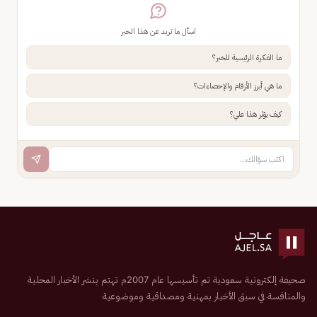
اسأل ما تريد عن هذا الخبر
ما الفكرة الرئيسية للخبر؟
ما هي أبرز الأرقام والإحصاءات؟
كيف يؤثر هذا علي؟
صحيفة إلكترونية سعودية تم تأسيسها عام 2007م تهتم بنشر الأخبار المحلية
والمنافسة في سبق الأخبار بمهنية ومصداقية وموضوعية