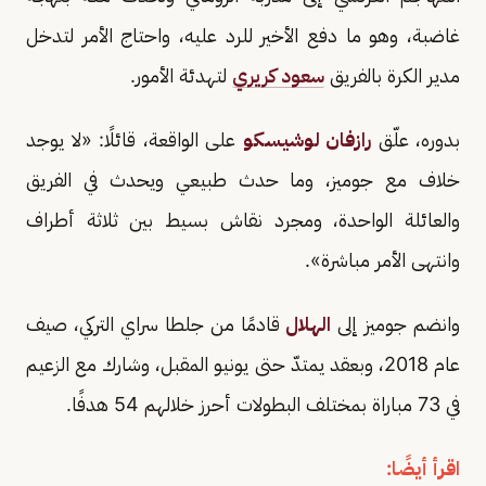
غاضبة، وهو ما دفع الأخير للرد عليه، واحتاج الأمر لتدخل
مدير الكرة بالفريق
سعود كريري
لتهدئة الأمور.
بدوره، علّق
رازفان لوشیسكو
على الواقعة، قائلًا: «لا يوجد
خلاف مع جوميز، وما حدث طبيعي ويحدث في الفريق
والعائلة الواحدة، ومجرد نقاش بسيط بين ثلاثة أطراف
وانتهى الأمر مباشرة».
وانضم جوميز إلى
الهلال
قادمًا من جلطا سراي التركي، صيف
عام 2018، وبعقد يمتدّ حتى يونيو المقبل، وشارك مع الزعيم
في 73 مباراة بمختلف البطولات أحرز خلالهم 54 هدفًا.
اقرأ أيضًا: