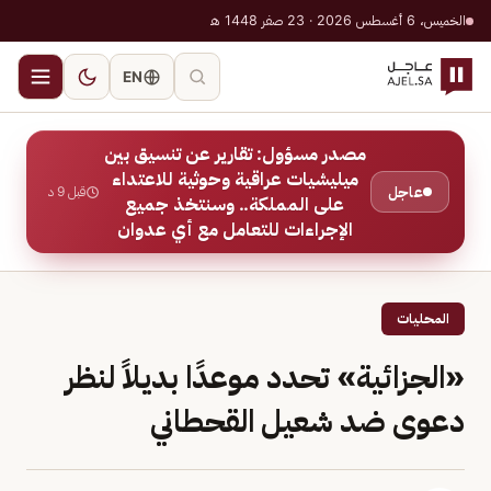
الخميس، 6 أغسطس 2026 · 23 صفر 1448 هـ
EN
مصدر مسؤول: تقارير عن تنسيق بين
ميليشيات عراقية وحوثية للاعتداء
عاجل
قبل 9 د
على المملكة.. وسنتخذ جميع
الإجراءات للتعامل مع أي عدوان
المحليات
«الجزائية» تحدد موعدًا بديلاً لنظر
دعوى ضد شعيل القحطاني