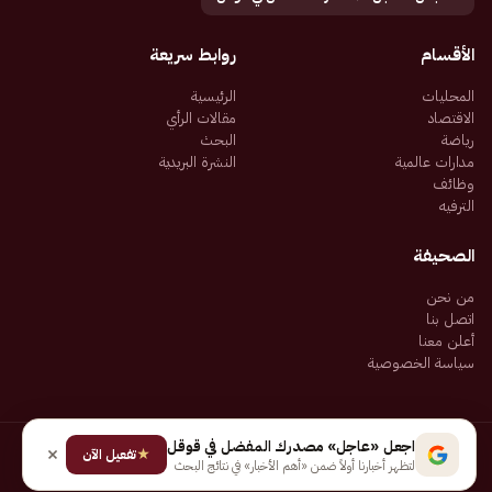
الأقسام
روابط سريعة
المحليات
الرئيسية
الاقتصاد
مقالات الرأي
رياضة
البحث
مدارات عالمية
النشرة البريدية
وظائف
الترفيه
الصحيفة
من نحن
اتصل بنا
أعلن معنا
سياسة الخصوصية
اجعل «عاجل» مصدرك المفضل في قوقل
★
جميع الحقوق محفوظة لـ شركة إيجاز للنشر الإلكتروني المالكة لصحيفة عاجل
تفعيل الآن
لتظهر أخبارنا أولاً ضمن «أهم الأخبار» في نتائج البحث
سياسة الخصوصية
شروط الاستخدام