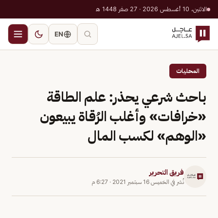
الاثنين، 10 أغسطس 2026 · 27 صفر 1448 هـ
EN
المحليات
باحث شرعي يحذر: علم الطاقة
«خرافات» وأغلب الرُقاة يبيعون
«الوهم» لكسب المال
فريق التحرير
نُشر في
الخميس 16 سبتمبر 2021
·
6:27 م