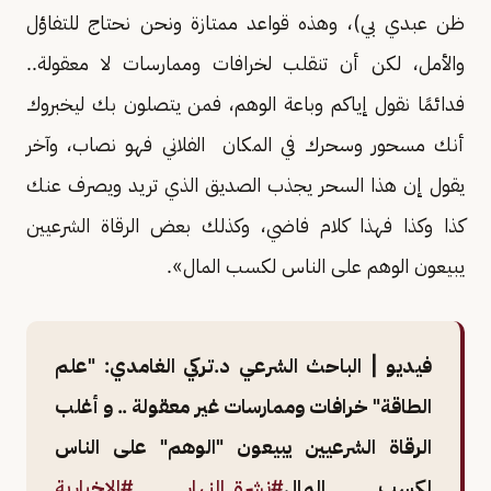
ظن عبدي بي)، وهذه قواعد ممتازة ونحن نحتاج للتفاؤل
والأمل، لكن أن تنقلب لخرافات وممارسات لا معقولة..
فدائمًا نقول إياكم وباعة الوهم، فمن يتصلون بك ليخبروك
أنك مسحور وسحرك في المكان الفلاني فهو نصاب، وآخر
يقول إن هذا السحر يجذب الصديق الذي تريد ويصرف عنك
كذا وكذا فهذا كلام فاضي، وكذلك بعض الرقاة الشرعيين
يبيعون الوهم على الناس لكسب المال».
فيديو | الباحث الشرعي د.تركي الغامدي: "علم
الطاقة" خرافات وممارسات غير معقولة .. و أغلب
الرقاة الشرعيين يبيعون "الوهم" على الناس
لكسب المال
#نشرة_النهار
#الإخبارية