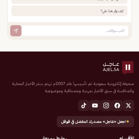
كيف يؤثر هذا علي؟
صحيفة إلكترونية سعودية تم تأسيسها عام 2007م تهتم بنشر الأخبار المحلية
والمنافسة في سبق الأخبار بمهنية ومصداقية وموضوعية
★
اجعل «عاجل» مصدرك المفضل في قوقل
الأقسام
روابط سريعة