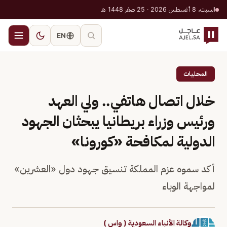
السبت، 8 أغسطس 2026 · 25 صفر 1448 هـ
EN
المحليات
خلال اتصال هاتفي.. ولي العهد
ورئيس وزراء بريطانيا يبحثان الجهود
الدولية لمكافحة «كورونا»
أكد سموه عزم المملكة تنسيق جهود دول «العشرين»
لمواجهة الوباء
وكالة الأنباء السعودية ( واس )