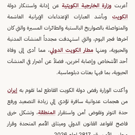
أعربت
وزارة الخارجية الكويتية
عن إدانة واستنكار دولة
الكويت
وبأشد العبارات الإعتداءات الإيرانية الغاشمة
والمتواصلة بالصواريخ البالستية والطائرات المسيرة والتي كان
آخرها فجر اليوم، والتي استهدفت مجدداً المنشآت المدنية
والحيوية، ومنها
مطار الكويت الدولي
، مما أدى إلى وفاة
أحد الأشخاص وإصابة آخرين، فضلاً عن أضرار في المنشآت
الحيوية، بما فيها بعثات دبلوماسية.
وأكدت الوزارة رفض دولة الكويت القاطع لما تقوم به
إيران
من هجمات عدوانية سافرة تؤدي إلي زيادة التصعيد ورفع
حدة التوتر وتقوض أمن واستقرار
المنطقة
، وتشكل خرق
فاضح لقواعد القانون الدولي وميثاق الأمم المتحدة وقرار
مجلس الأمن رقم 2817 لعام 2026.