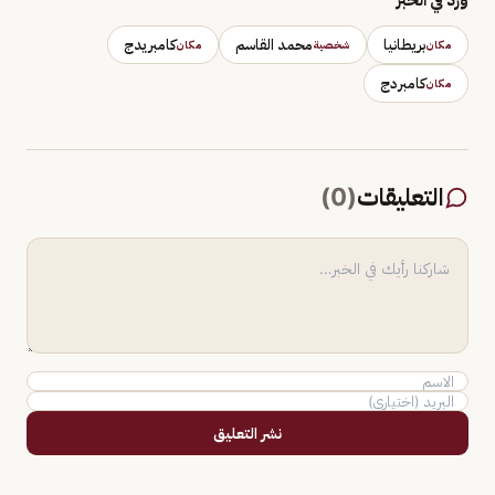
بريطانيا
محمد القاسم
كامبريدج
مكان
شخصية
مكان
كامبردج
مكان
التعليقات
(
0
)
نشر التعليق