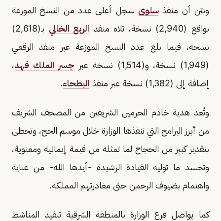
وبيّن أن منفذ
سلوى
سجل أعلى عدد من النسخ الموزعة
بواقع (2,940) نسخة، تلاه منفذ
الربع الخالي
بـ(2,618)
نسخة، فيما بلغ عدد النسخ الموزعة عبر منفذ الرقعي
(1,949) نسخة، و(1,514) نسخة عبر
جسر الملك فهد
،
إضافة إلى (1,382) نسخة عبر منفذ
البطحاء
.
وتُعد هدية خادم الحرمين الشريفين من المصحف الشريف
من أبرز البرامج التي تنفذها الوزارة خلال موسم الحج، وتحظى
بتقدير كبير من الحجاج لما تمثله من قيمة إيمانية ومعنوية،
وتجسد ما توليه القيادة الرشيدة -أيدها الله- من عناية
واهتمام بضيوف الرحمن حتى مغادرتهم المملكة.
كما يواصل فرع الوزارة بالمنطقة الشرقية تنفيذ المناشط