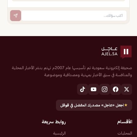
صحيفة إلكترونية سعودية تم تأسيسها عام 2007م تهتم بنشر الأخبار المحلية
والمنافسة في سبق الأخبار بمهنية ومصداقية وموضوعية
★
اجعل «عاجل» مصدرك المفضل في قوقل
الأقسام
روابط سريعة
المحليات
الرئيسية