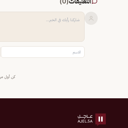
التعليقات
(
0
)
كن أول من 