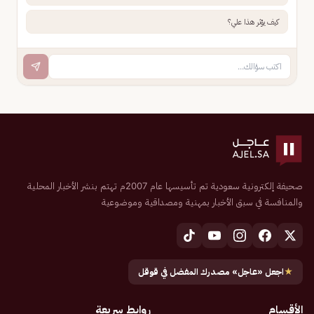
كيف يؤثر هذا علي؟
صحيفة إلكترونية سعودية تم تأسيسها عام 2007م تهتم بنشر الأخبار المحلية
والمنافسة في سبق الأخبار بمهنية ومصداقية وموضوعية
★
اجعل «عاجل» مصدرك المفضل في قوقل
الأقسام
روابط سريعة