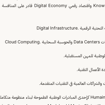
Knowledge Economy واقتصاد رقمي gital Economy
وتأتي شركة هيومين Humain كإحدى المبادرات الوطنية الطموحة لبناء منظومة م