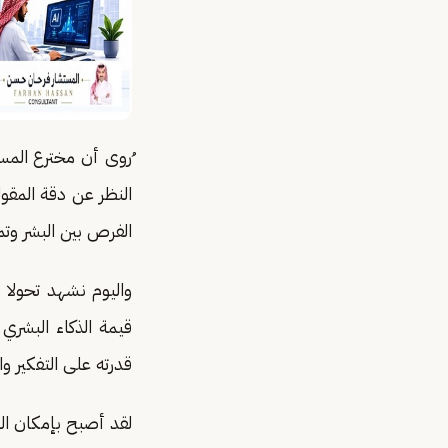
ُروى أن مخترع الم
النظر عن دقة المقول
الفرص بين البشر وتم
قيمة الذكاء البشر
قدرته على التفكير والإ
لقد أصبح بإمكان ال