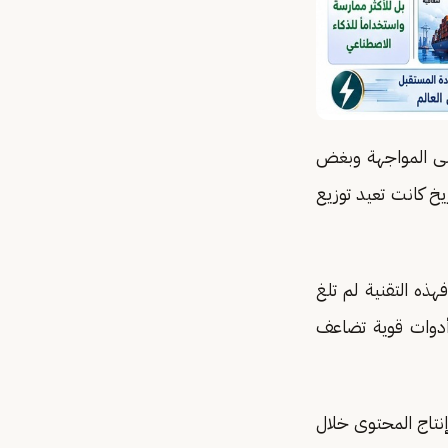
لى المواجهة وبغض
يخ كانت تعيد توزيع
م نشهد تحولا مشابها مع ظهور الذكاء الاصطناعي Artificial Intelligence AI فهذه التقنية لم تلغ
أدوات قوية تضاعف
نتاج المحتوى خلال