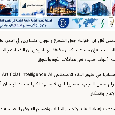
سدس قال إن اختراعه جعل الشجاع والجبان متساويين في القدرة ع
ة تاريخيا فإن معناها يعكس حقيقة مهمة وهي أن التقنية عبر التار
نح أدوات جديدة تغير معادلات القوة والتفوق.
واليو
ي ولم تجعل المجتهد مساويا لمن لا يجتهد لكنها منحت الإنسان 
نتاج والابتكار
موظف إعداد التقارير وتحليل البيانات وتصميم العروض التقديمية وإ