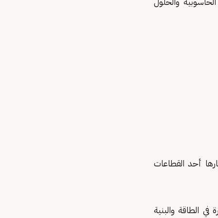
الكبيرة Large Language Models- LLMs والبنية الحاسوبية والحلول
لرقمية Tokenization والرموز الرقمية Digital Tokens باعتبارها أحد القطاعات
ة في الطاقة والبنية