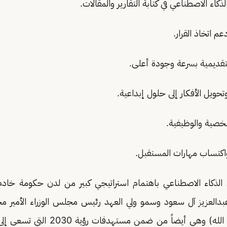
الذكاء الاصطناعي باهتمام استراتيجي كبير من لدن حكومة خادم 
دالعزيز آل سعود وسمو ولي العهد رئيس مجلس الوزراء الأمير 
عبدالعزيز (حفظهما الله) وهي أيضاً من ضم