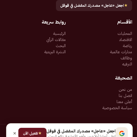
★
اجعل «عاجل» مصدرك المفضل في قوقل
الأقسام
روابط سريعة
المحليات
الرئيسية
الاقتصاد
مقالات الرأي
رياضة
البحث
مدارات عالمية
النشرة البريدية
وظائف
الترفيه
الصحيفة
من نحن
اتصل بنا
أعلن معنا
سياسة الخصوصية
اجعل «عاجل» مصدرك المفضل في قوقل
★
جميع الحقوق محفوظة لـ شركة إيجاز للنشر الإلكتروني المالكة لصحيفة عاجل
تفعيل الآن
لتظهر أخبارنا أولاً ضمن «أهم الأخبار» في نتائج البحث