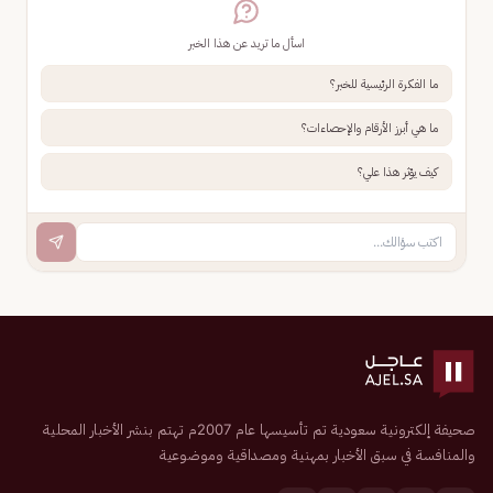
اسأل ما تريد عن هذا الخبر
ما الفكرة الرئيسية للخبر؟
ما هي أبرز الأرقام والإحصاءات؟
كيف يؤثر هذا علي؟
صحيفة إلكترونية سعودية تم تأسيسها عام 2007م تهتم بنشر الأخبار المحلية
والمنافسة في سبق الأخبار بمهنية ومصداقية وموضوعية