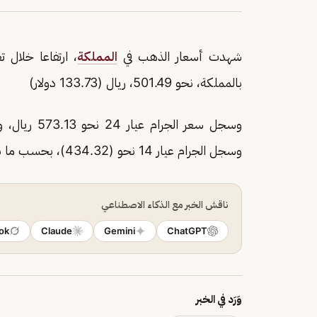
شهدت أسعار الذهب في
المملكة
بالمملكة، نحو 501.49، ريال (133.73 دولار)
وسجل الجرام عيار 14 نحو (434.32)، بحسب ما نشرت منصة "سعودي جولد".
ناقش الخبر مع الذكاء الاصطناعي
ok
Claude
Gemini
ChatGPT
وَرَد في الخبر