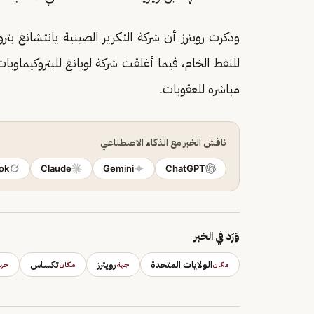
وذكرت رويترز أن شركة التكرير الصينية يانتشانغ
للنفط الخام، فيما أغلقت شركة لويانغ للبتروكيماويات
مباشرة للعقوبات.
ناقش الخبر مع الذكاء الاصطناعي
ok
Claude
Gemini
ChatGPT
وَرَد في الخبر
الولايات المتحدة
رويترز
تكساس
مكان
جهة
مكان
جهة