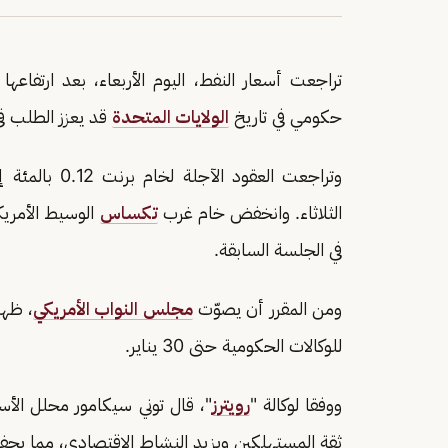
تراجعت أسعار النفط، اليوم الأربعاء، بعد ارتفاع
حكومي في تاريخ
الولايات المتحدة
قد يعزز الطلب في
الثلاثاء. وانخفض خام غرب
تكساس
في الجلسة السابقة.
ومن المقرر أن يصوّت
مجلس النواب الأمريكي
، ظهر
للوكالات الحكومية حتى 30 يناير.
ووفقا لوكالة "
رويترز
"، قال توني سيكامور محلل الأس
ثقة المستهلكين ويزيد النشاط الاقتصادي، مما يحفز