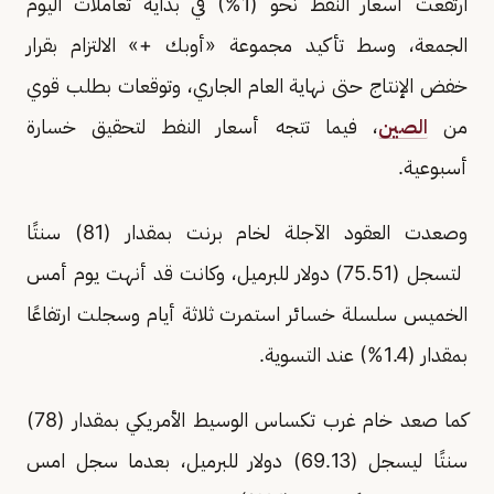
ارتفعت أسعار النفط نحو (1%) في بداية تعاملات اليوم
الجمعة، وسط تأكيد مجموعة «أوبك +» الالتزام بقرار
خفض الإنتاج حتى نهاية العام الجاري، وتوقعات بطلب قوي
من
الصين
، فيما تتجه أسعار النفط لتحقيق خسارة
أسبوعية.
وصعدت العقود الآجلة لخام برنت بمقدار (81) سنتًا
لتسجل (75.51) دولار للبرميل، وكانت قد أنهت يوم أمس
الخميس سلسلة خسائر استمرت ثلاثة أيام وسجلت ارتفاعًا
بمقدار (1.4%) عند التسوية.
كما صعد خام غرب تكساس الوسيط الأمريكي بمقدار (78)
سنتًا ليسجل (69.13) دولار للبرميل، بعدما سجل امس