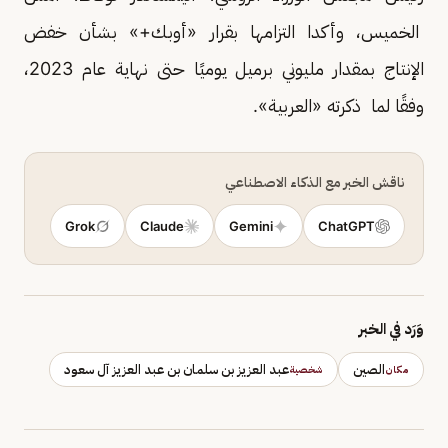
الخميس، وأكدا التزامها بقرار «أوبك+» بشأن خفض
الإنتاج بمقدار مليوني برميل يوميًا حتى نهاية عام 2023،
وفقًا لما ذكرته «العربية».
ناقش الخبر مع الذكاء الاصطناعي
Grok
Claude
Gemini
ChatGPT
وَرَد في الخبر
الصين
عبد العزيز بن سلمان بن عبد العزيز آل سعود
مكان
شخصية