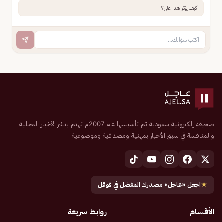
كيف يؤثر هذا علي؟
صحيفة إلكترونية سعودية تم تأسيسها عام 2007م تهتم بنشر الأخبار المحلية
والمنافسة في سبق الأخبار بمهنية ومصداقية وموضوعية
★
اجعل «عاجل» مصدرك المفضل في قوقل
الأقسام
روابط سريعة