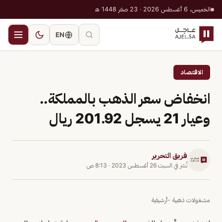
الخميس، 6 أغسطس 2026 · 23 صفر 1448 هـ
EN
الاقتصاد
انخفاض سعر الذهب بالمملكة..
وعيار 21 يسجل 201.92 ريال
فريق التحرير
نُشر في
السبت 26 أغسطس 2023
·
8:13 ص
مشغولات ذهبية -أرشيفية