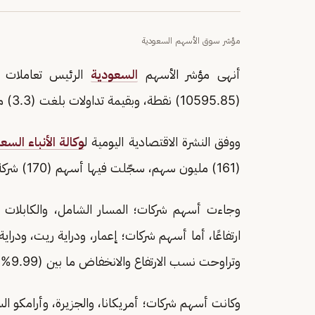
مؤشر سوق الأسهم السعودية
أنهى مؤشر الأسهم
السعودية
(10595.85) نقطة، وبقيمة تداولات بلغت (3.3) مليارات ريال.
ووفق النشرة الاقتصادية اليومية ل
وكالة الأنباء السع
(161) مليون سهم، سجّلت فيها أسهم (170) شركة ارتفاعًا في قيمتها، فيما تراجعت أسهم (90) شركة.
وجاءت أسهم شركات؛ المسار الشامل، والكابلات ا
ارتفاعًا، أما أسهم شركات؛ إعمار، ودراية ريت، ودراية،
وتراوحت نسب الارتفاع والانخفاض ما بين (9.99%) و(3.55%).
وكانت أسهم شركات؛ أمريكانا، والجزيرة، وأرامكو السع