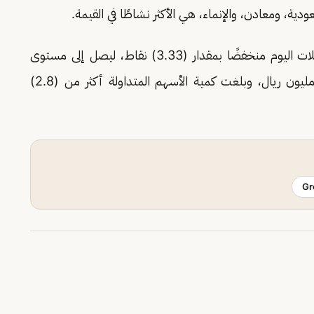
ية، ومعادن، والإنماء، هي الأكثر نشاطًا في القيمة.
وأنهى مؤشر الأسهم السعودية الموازية (نمو) تعاملات اليوم منخفضًا بمقدار (3.33) نقاط، ليصل إلى مستوى
(23267.77) نقطة، وبقيمة تداولات بلغت (11) مليون ريال، وبلغت كمية الأسهم المتداولة أكثر من (2.8)
Gr